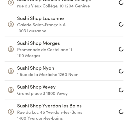
Loa
rue du Vieux Collège, 10
1204
Genève
Sushi Shop Lausanne
Galerie Saint-François A.
Loa
1003
Lausanne
Sushi Shop Morges
Promenade de Castellane 11
Loa
1110
Morges
Sushi Shop Nyon
Loa
1 Rue de la Morâche
1260
Nyon
Sushi Shop Vevey
Loa
Grand place 3
1800
Vevey
Sushi Shop Yverdon les Bains
Rue du Lac 45
Yverdon-les-Bains
Loa
1400
Yverdon‑les‑bains