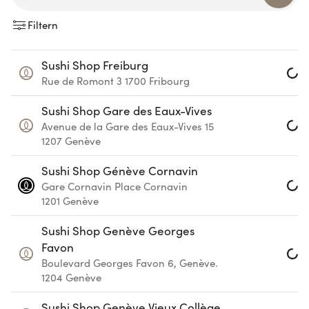
Filtern
Sushi Shop Freiburg
Loa
Rue de Romont 3
1700
Fribourg
Sushi Shop Gare des Eaux-Vives
Avenue de la Gare des Eaux-Vives 15
Loa
1207
Genève
Sushi Shop Génève Cornavin
Gare Cornavin
Place Cornavin
Loa
1201
Genève
Sushi Shop Genève Georges
Favon
Loa
Boulevard Georges Favon 6, Genève.
1204
Genève
Sushi Shop Genève Vieux Collège