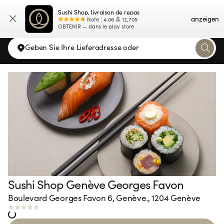
Sushi Shop, livraison de repas
Karte
anzeigen
Note
:
4.06
12,705
OBTENIR — dans le play store
Geben Sie Ihre Lieferadresse oder
Sushi Shop Genève Georges Favon
Boulevard Georges Favon 6, Genève., 1204 Genève
Loading...