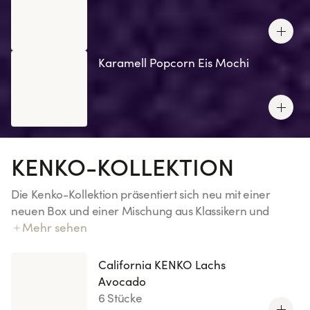
Karamell Popcorn Eis Mochi
KENKO-KOLLEKTION
Die Kenko-Kollektion präsentiert sich neu mit einer
neuen Box und einer Mischung aus Klassikern und
Innovationen von Sushi Shop! Unser exklusiver Kenko-
Mehr sehen
Reis: 70 % weniger Zucker (im Vergleich zu unserem
Essigreis).
California KENKO Lachs
Avocado
6 Stücke