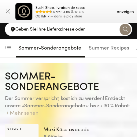
Navigated to Sommer-Sonderangebote
Sushi Shop, livraison de repas
Karte
anzeigen
Note
:
4.06
12,705
OBTENIR — dans le play store
Geben Sie Ihre Lieferadresse oder
Sommer-Sonderangebote
Summer Recipes
SOMMER-
SONDERANGEBOTE
Der Sommer verspricht, köstlich zu werden! Entdeckt
unsere «Sommer-Sonderangebote»: bis zu 30 % Rabatt
auf ausgewählte Gerichte – für euren Genuss! Haltet
Mehr sehen
die Augen offen … alle 15 Tage erwartet euch eine neue
Auswahl. Ausschliesslich auf der Website und in der
Maki Käse avocado
VEGGIE
Sushi Shop-App erhältlich, bis einschliesslich 23.08.26.
6 Stücke