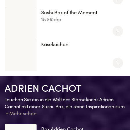
Sushi Box of the Moment
18 Stücke
Käsekuchen
ADRIEN CACHOT
Tauchen Sie ein in die Welt des Sternekochs Adrien
Cachot mit einer Sushi-Box, die seine Inspirationen zum
Ausdruck bringt. Jede Kreation spiegelt eine Erinnerung,
Mehr sehen
ein Gefühl, eine Anspielung auf seine Lieblingsrezepte
oder eine seiner charakteristischen Zutaten wider.
Box Adrien Cachot