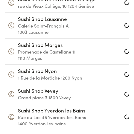
rue du Vieux Collège, 10
1204
Genève
Loadin
Sushi Shop Lausanne
Galerie Saint-François A.
Loadin
1003
Lausanne
Sushi Shop Morges
Promenade de Castellane 11
Loadin
1110
Morges
Sushi Shop Nyon
1 Rue de la Morâche
1260
Nyon
Loadin
Sushi Shop Vevey
Grand place 3
1800
Vevey
Loadin
Sushi Shop Yverdon les Bains
Rue du Lac 45
Yverdon-les-Bains
Loadin
1400
Yverdon‑les‑bains