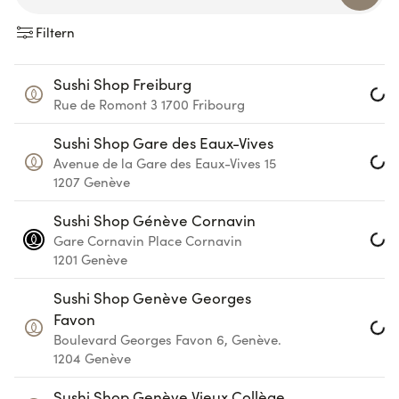
Filtern
Sushi Shop Freiburg
Rue de Romont 3
1700
Fribourg
Loadin
Sushi Shop Gare des Eaux-Vives
Avenue de la Gare des Eaux-Vives 15
Loadin
1207
Genève
Sushi Shop Génève Cornavin
Gare Cornavin
Place Cornavin
Loadin
1201
Genève
Sushi Shop Genève Georges
Favon
Loadin
Boulevard Georges Favon 6, Genève.
1204
Genève
Sushi Shop Genève Vieux Collège