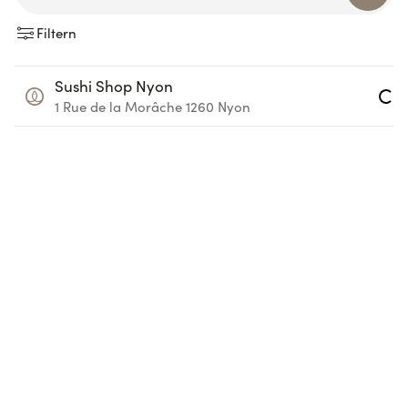
Filtern
Sushi Shop Nyon
1 Rue de la Morâche
1260
Nyon
Loadi