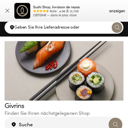
Sushi Shop, livraison de repas
Karte
anzeigen
Note
:
4.06
12,705
OBTENIR — dans le play store
Geben Sie Ihre Lieferadresse oder
Givrins
Finden Sie Ihren nächstgelegenen Shop