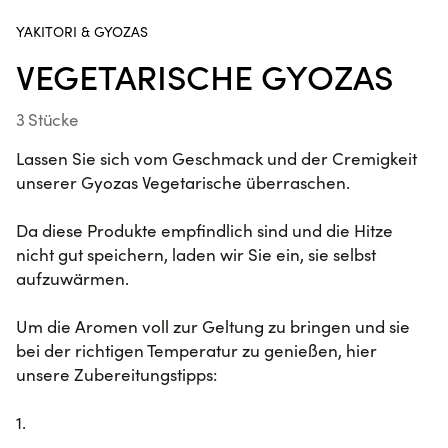
YAKITORI & GYOZAS
VEGETARISCHE GYOZAS
Poke Bowl Fried Hühnchen
3 Stücke
Lassen Sie sich vom Geschmack und der Cremigkeit
Handroll Lachs
unserer Gyozas Vegetarische überraschen.
SUR LE POUCE
Da diese Produkte empfindlich sind und die Hitze
nicht gut speichern, laden wir Sie ein, sie selbst
aufzuwärmen.
Crousty Chicken Katsu
Um die Aromen voll zur Geltung zu bringen und sie
bei der richtigen Temperatur zu genießen, hier
unsere Zubereitungstipps:
NEUHEIT
Spring Rolls Lachs Avocado
1.
6 Stücke