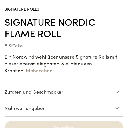
SIGNATURE ROLLS
SIGNATURE NORDIC
Poke Bowl Fried Hühnchen
FLAME ROLL
8 Stücke
Handroll Lachs
SUR LE POUCE
Ein Nordwind weht über unsere Signature Rolls mit
dieser ebenso eleganten wie intensiven
Kreation.
Mehr sehen
Crousty Chicken Katsu
Zutaten und Geschmäcker
Dessus : saumon snacké,
A l'intérieur : saumon, avocat,
Nährwertangaben
ciboulette, piment vert, 7
concombre, aneth, cream
NEUHEIT
épices, sésame noir et blanc
cheese
Spring Rolls Lachs Avocado
Liste der Allergene ansehen
A l'intérieur : saumon, avocat,
6 Stücke
concombre, aneth, cream
Bestellen