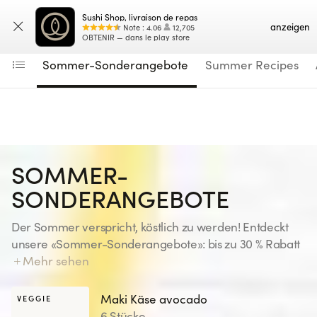
Navigated to Sommer-Sonderangebote
Sushi Shop, livraison de repas
Geben Sie Ihre Lieferadresse oder
Karte
anzeigen
Note
:
4.06
12,705
OBTENIR — dans le play store
Sommer-Sonderangebote
Summer Recipes
SOMMER-
SONDERANGEBOTE
Der Sommer verspricht, köstlich zu werden! Entdeckt
unsere «Sommer-Sonderangebote»: bis zu 30 % Rabatt
auf ausgewählte Gerichte – für euren Genuss! Haltet
Mehr sehen
die Augen offen … alle 15 Tage erwartet euch eine neue
Auswahl. Ausschliesslich auf der Website und in der
Maki Käse avocado
VEGGIE
Sushi Shop-App erhältlich, bis einschliesslich 23.08.26.
6 Stücke