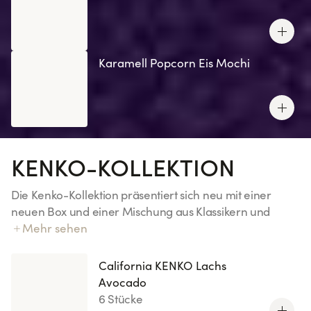
Karamell Popcorn Eis Mochi
KENKO-KOLLEKTION
Die Kenko-Kollektion präsentiert sich neu mit einer
neuen Box und einer Mischung aus Klassikern und
Innovationen von Sushi Shop! Unser exklusiver Kenko-
Mehr sehen
Reis: 70 % weniger Zucker (im Vergleich zu unserem
Essigreis).
California KENKO Lachs
Avocado
6 Stücke