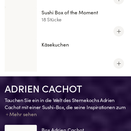
Sushi Box of the Moment
18 Stücke
Käsekuchen
ADRIEN CACHOT
Tauchen Sie ein in die Welt des Sternekochs Adrien
Cachot mit einer Sushi-Box, die seine Inspirationen zum
Ausdruck bringt. Jede Kreation spiegelt eine Erinnerung,
Mehr sehen
ein Gefühl, eine Anspielung auf seine Lieblingsrezepte
oder eine seiner charakteristischen Zutaten wider.
Box Adrien Cachot