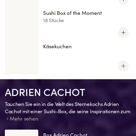
Sushi Box of the Moment
18 Stücke
Käsekuchen
ADRIEN CACHOT
Tauchen Sie ein in die Welt des Sternekochs Adrien
Cachot mit einer Sushi-Box, die seine Inspirationen zum
Ausdruck bringt. Jede Kreation spiegelt eine Erinnerung,
Mehr sehen
ein Gefühl, eine Anspielung auf seine Lieblingsrezepte
oder eine seiner charakteristischen Zutaten wider.
Box Adrien Cachot