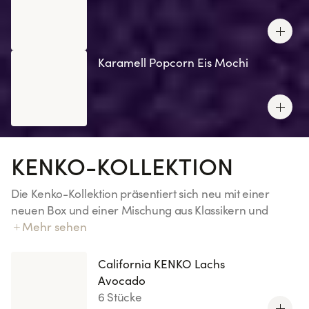
Karamell Popcorn Eis Mochi
KENKO-KOLLEKTION
Die Kenko-Kollektion präsentiert sich neu mit einer
neuen Box und einer Mischung aus Klassikern und
Innovationen von Sushi Shop! Unser exklusiver Kenko-
Mehr sehen
Reis: 70 % weniger Zucker (im Vergleich zu unserem
Essigreis).
California KENKO Lachs
Avocado
6 Stücke