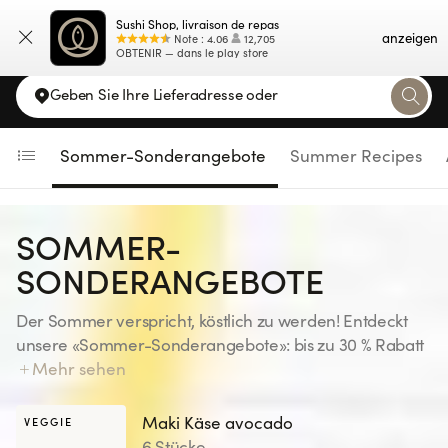
Navigated to Sommer-Sonderangebote
Sushi Shop, livraison de repas
Karte
anzeigen
Note
:
4.06
12,705
OBTENIR — dans le play store
Geben Sie Ihre Lieferadresse oder
Sommer-Sonderangebote
Summer Recipes
SOMMER-
SONDERANGEBOTE
Der Sommer verspricht, köstlich zu werden! Entdeckt
unsere «Sommer-Sonderangebote»: bis zu 30 % Rabatt
auf ausgewählte Gerichte – für euren Genuss! Haltet
Mehr sehen
die Augen offen … alle 15 Tage erwartet euch eine neue
Auswahl. Ausschliesslich auf der Website und in der
Maki Käse avocado
VEGGIE
Sushi Shop-App erhältlich, bis einschliesslich 23.08.26.
6 Stücke