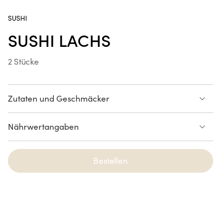
SUSHI
SUSHI LACHS
Poke Bowl Fried Hühnchen
2 Stücke
Handroll Lachs
SUR LE POUCE
Zutaten und Geschmäcker
Lachs
Reis
Nährwertangaben
LACHS
Crousty Chicken Katsu
Liste der Allergene ansehen
Bestellen
NEUHEIT
Spring Rolls Lachs Avocado
6 Stücke