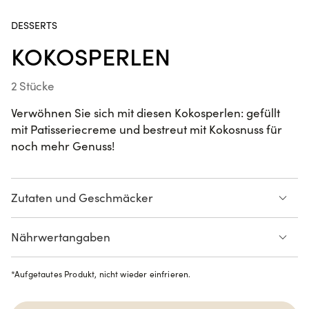
einschliesslich 23.08.26.
DESSERTS
KOKOSPERLEN
Poke Bowl
Fried
Hühnchen
2 Stücke
Verwöhnen Sie sich mit diesen Kokosperlen: gefüllt
Handroll
SUR LE POUCE
mit Patisseriecreme und bestreut mit Kokosnuss für
Lachs
noch mehr Genuss!
Zutaten und Geschmäcker
Crousty
Chicken
Mehl aus Klebreis
Milch
Katsu
Nährwertangaben
Vanillesoße
Geraspelte kokosnuss
Ei
Zucker
Liste der Allergene ansehen
NEUHEIT
*
Aufgetautes Produkt, nicht wieder einfrieren.
Spring
Rolls