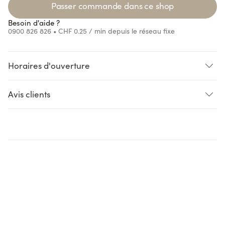
Passer commande dans ce shop
Besoin d'aide ?
0900 826 826
• CHF 0.25 / min depuis le réseau fixe
Horaires d'ouverture
ng...
Loading...
Loading...
Avis clients
ng...