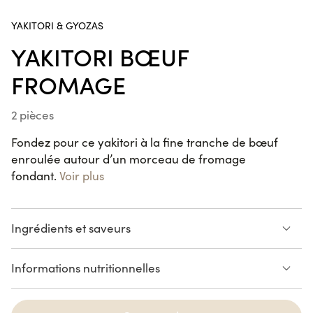
jusqu'au 23/08/26 inclus.
YAKITORI & GYOZAS
YAKITORI BŒUF
Poke
Bowl
FROMAGE
Fried
Chicken
2 pièces
Handroll
SUR LE POUCE
Fondez pour ce yakitori à la fine tranche de bœuf
Saumon
enroulée autour d’un morceau de fromage
fondant.
Voir plus
Crousty
Chicken
Ingrédients et saveurs
Katsu
Ciboulette
Sauce Teriyaki
Informations nutritionnelles
NOUVEAUTÉ
VIANDE
CHEESE
Spring
Voir la liste des allergènes
Saumon