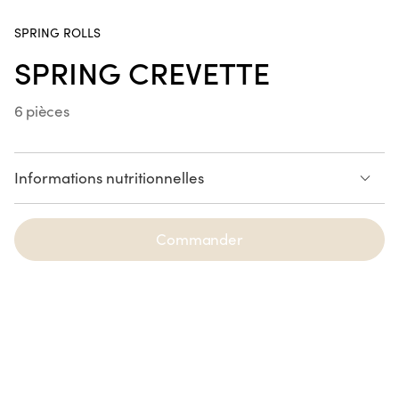
Poke Bowl Fried Chicken
SPRING ROLLS
SPRING CREVETTE
6 pièces
Handroll Saumon
SUR LE POUCE
Informations nutritionnelles
Voir la liste des allergènes
Crousty Chicken Katsu
Commander
NOUVEAUTÉ
Spring Saumon Avocat
6 pièces