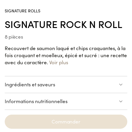
Poke Bowl Fried Chicken
SIGNATURE ROLLS
SIGNATURE ROCK N ROLL
8 pièces
Handroll Saumon
SUR LE POUCE
Recouvert de saumon laqué et chips craquantes, à la
fois croquant et moelleux, épicé et sucré : une recette
avec du caractère.
Voir plus
Crousty Chicken Katsu
Ingrédients et saveurs
Dessus : saumon snacké à la
A l'intérieur : thon, asperge
Informations nutritionnelles
sauce teriyaki, piment, chips,
verte, avocat, Iki Masagi,
NOUVEAUTÉ
ciboulette, sésame
mayonnaise épicée
Spring Saumon Avocat
Voir la liste des allergènes
6 pièces
Commander
SPICY
SAUMON
THON
AVOCAT