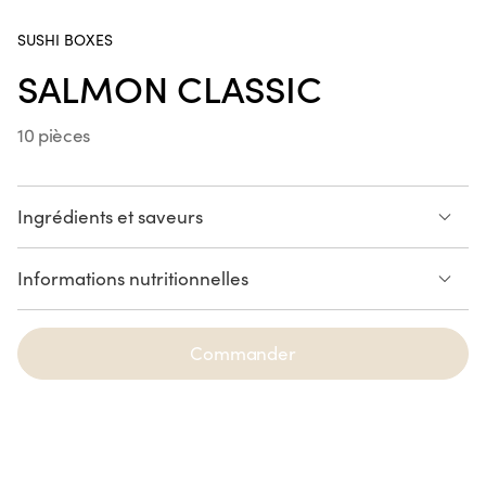
Poke Bowl Fried Chicken
SUSHI BOXES
SALMON CLASSIC
10 pièces
Handroll Saumon
SUR LE POUCE
Ingrédients et saveurs
10 Sushi saumon
Informations nutritionnelles
Crousty Chicken Katsu
SAUMON
Voir la liste des allergènes
Commander
NOUVEAUTÉ
Spring Saumon Avocat
6 pièces