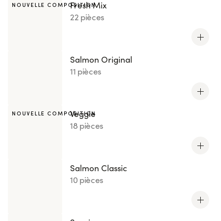
Fresh Mix
NOUVELLE COMPOSITION
22 pièces
Salmon Original
11 pièces
Veggie
NOUVELLE COMPOSITION
18 pièces
Salmon Classic
10 pièces