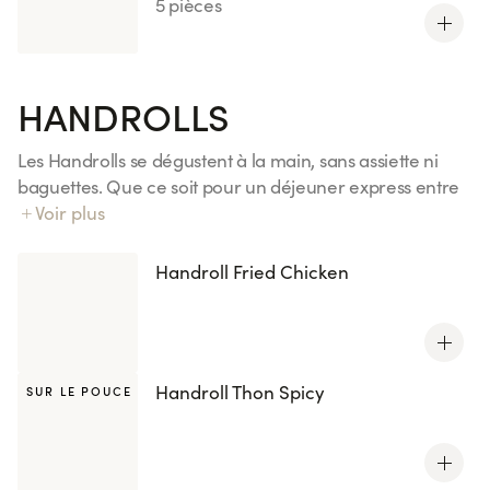
5 pièces
HANDROLLS
Les Handrolls se dégustent à la main, sans assiette ni
baguettes. Que ce soit pour un déjeuner express entre
deux réunions, un dîner à emporter dans le train ou un
Voir plus
pique-nique improvisé entre amis, ils sont l'encas
parfait pour un repas gourmand. Découvrez nos 4
Handroll Fried Chicken
recettes, inspirées de vos california et maki préférés.
Tous les handrolls sont également disponibles avec le riz
KENKO, réduit en sucres et en sel.
Handroll Thon Spicy
SUR LE POUCE