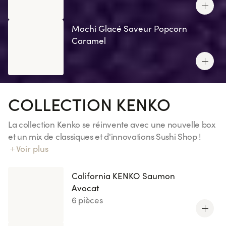
Mochi Glacé Saveur Popcorn
Caramel
COLLECTION KENKO
La collection Kenko se réinvente avec une nouvelle box
et un mix de classiques et d'innovations Sushi Shop !
Notre riz Kenko exclusif : 70% de sucres en moins
Voir plus
(comparé à notre riz vinaigré).
California KENKO Saumon
Avocat
6 pièces