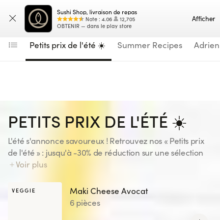
Navigated to Spring Rolls
Sushi Shop, livraison de repas
Saisissez votre adresse
Carte
Afficher
Note
:
4.06
12,705
OBTENIR — dans le play store
Petits prix de l'été ☀️
Summer Recipes
Adrien
PETITS PRIX DE L'ÉTÉ ☀️
L'été s'annonce savoureux ! Retrouvez nos « Petits prix
de l'été » : jusqu'à -30% de réduction sur une sélection
de recettes, pour votre plus grand plaisir ! Gardez l'oeil
Voir plus
ouvert... une nouvelle sélection vous attend tous les 15
jours. Disponible uniquement sur le site et l'application
Maki Cheese Avocat
VEGGIE
Sushi Shop, jusqu'au 23/08/26 inclus.
6 pièces