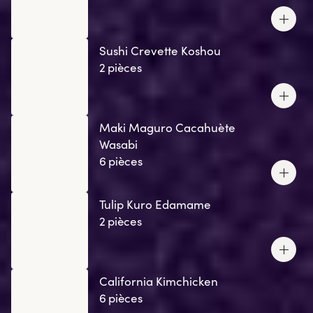
Sushi Crevette Koshou
2 pièces
Maki Maguro Cacahuète
Wasabi
6 pièces
Tulip Kuro Edamame
2 pièces
California Kimchicken
6 pièces