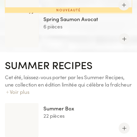
NOUVEAUTÉ
Spring Saumon Avocat
6 pièces
SUMMER RECIPES
Cet été, laissez-vous porter par les Summer Recipes,
une collection en édition limitée qui célèbre la fraîcheur
et les saveurs ensoleillées. Découvrez des associations
Voir plus
gourmandes aux notes fruitées et inspirations exotiques,
pensées pour accompagner vos envies d’évasion.
Summer Box
22 pièces