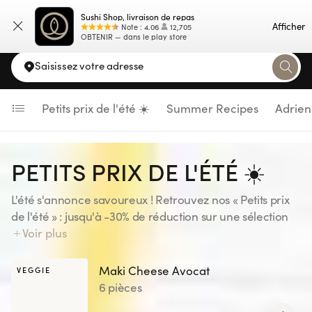
Sushi Shop, livraison de repas
Carte
Afficher
Note
:
4.06
12,705
OBTENIR — dans le play store
Saisissez votre adresse
Petits prix de l'été ☀️
Summer Recipes
Adrien
PETITS PRIX DE L'ÉTÉ ☀️
L'été s'annonce savoureux ! Retrouvez nos « Petits prix
de l'été » : jusqu'à -30% de réduction sur une sélection
de recettes, pour votre plus grand plaisir ! Gardez l'oeil
Voir plus
ouvert... une nouvelle sélection vous attend tous les 15
jours. Disponible uniquement sur le site et l'application
Maki Cheese Avocat
VEGGIE
Sushi Shop, jusqu'au 23/08/26 inclus.
6 pièces