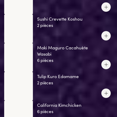
Sushi Crevette Koshou
2 pièces
Maki Maguro Cacahuète
Wasabi
6 pièces
Tulip Kuro Edamame
2 pièces
California Kimchicken
6 pièces