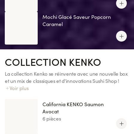
Mochi Glacé Saveur Popcorn
Caramel
COLLECTION KENKO
La collection Kenko se réinvente avec une nouvelle box
et un mix de classiques et d'innovations Sushi Shop !
Notre riz Kenko exclusif : 70% de sucres en moins
Voir plus
(comparé à notre riz vinaigré).
California KENKO Saumon
Avocat
6 pièces