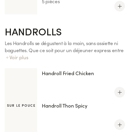
5 pièces
HANDROLLS
Les Handrolls se dégustent à la main, sans assiette ni
baguettes. Que ce soit pour un déjeuner express entre
deux réunions, un dîner à emporter dans le train ou un
Voir plus
pique-nique improvisé entre amis, ils sont l'encas
parfait pour un repas gourmand. Découvrez nos 4
Handroll Fried Chicken
recettes, inspirées de vos california et maki préférés.
Tous les handrolls sont également disponibles avec le riz
KENKO, réduit en sucres et en sel.
Handroll Thon Spicy
SUR LE POUCE