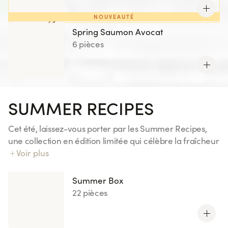
NOUVEAUTÉ
Spring Saumon Avocat
6 pièces
SUMMER RECIPES
Cet été, laissez-vous porter par les Summer Recipes,
une collection en édition limitée qui célèbre la fraîcheur
et les saveurs ensoleillées. Découvrez des associations
Voir plus
gourmandes aux notes fruitées et inspirations exotiques,
pensées pour accompagner vos envies d’évasion.
Summer Box
22 pièces