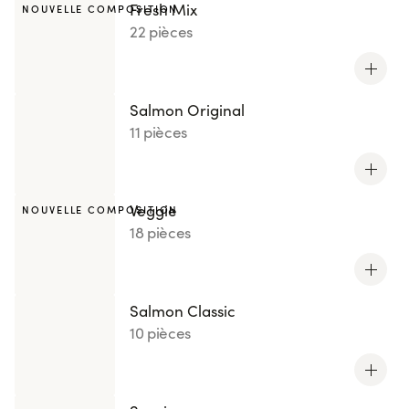
Fresh Mix
NOUVELLE COMPOSITION
22 pièces
Salmon Original
11 pièces
Veggie
NOUVELLE COMPOSITION
18 pièces
Salmon Classic
10 pièces