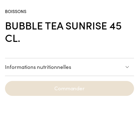
Poke Bowl Fried Chicken
BOISSONS
BUBBLE TEA SUNRISE 45
CL.
Handroll Saumon
SUR LE POUCE
Informations nutritionnelles
Crousty Chicken Katsu
Voir la liste des allergènes
Commander
NOUVEAUTÉ
Spring Saumon Avocat
6 pièces