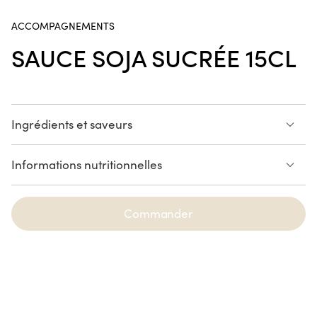
Poke Bowl Fried Chicken
ACCOMPAGNEMENTS
SAUCE SOJA SUCRÉE 15CL
Handroll Saumon
SUR LE POUCE
Ingrédients et saveurs
Sauce soja sucrée 15cl
Informations nutritionnelles
Crousty Chicken Katsu
Voir la liste des allergènes
Commander
NOUVEAUTÉ
Spring Saumon Avocat
6 pièces